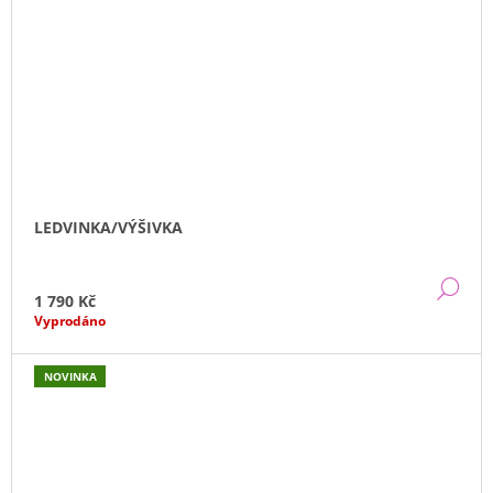
LEDVINKA/VÝŠIVKA
DE
1 790 Kč
Vyprodáno
NOVINKA