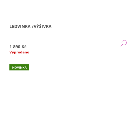
LEDVINKA /VÝŠIVKA
DE
1 890 Kč
Vyprodáno
NOVINKA