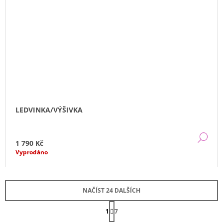
LEDVINKA/VÝŠIVKA
DE
1 790 Kč
Vyprodáno
NAČÍST 24 DALŠÍCH
S
1
T
7
O
R