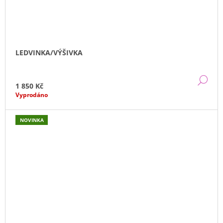
LEDVINKA/VÝŠIVKA
DE
1 850 Kč
Vyprodáno
NOVINKA