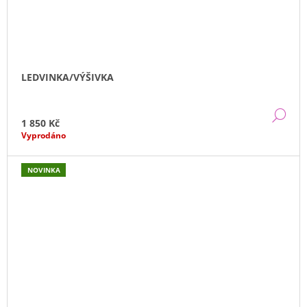
LEDVINKA/VÝŠIVKA
DE
1 850 Kč
Vyprodáno
NOVINKA