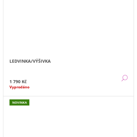
LEDVINKA/VÝŠIVKA
DE
1 790 Kč
Vyprodáno
NOVINKA