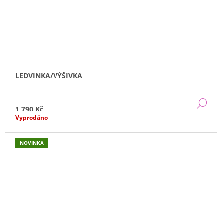
LEDVINKA/VÝŠIVKA
DE
1 790 Kč
Vyprodáno
NOVINKA