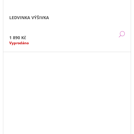
LEDVINKA VÝŠIVKA
DE
1 890 Kč
Vyprodáno