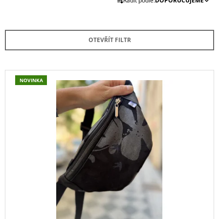
Řadit podle:
DOPORUČUJEME
A
A
Z
J
E
Í
OTEVŘÍT FILTR
N
T
Í
?
P
V
NOVINKA
R
Ý
O
P
D
I
HLEDAT
U
S
K
P
T
R
D
Ů
O
O
P
D
O
U
R
U
K
Č
T
U