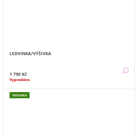
LEDVINKA/VÝŠIVKA
DE
1 790 Kč
Vyprodáno
NOVINKA