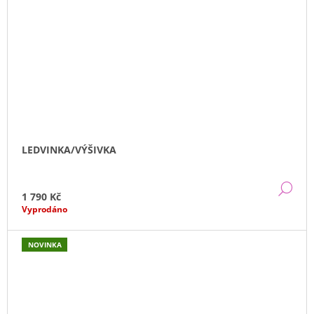
LEDVINKA/VÝŠIVKA
DE
1 790 Kč
Vyprodáno
NOVINKA