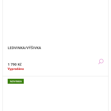
LEDVINKA/VÝŠIVKA
DE
1 790 Kč
Vyprodáno
NOVINKA