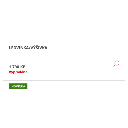
LEDVINKA/VÝŠIVKA
DE
1 790 Kč
Vyprodáno
NOVINKA