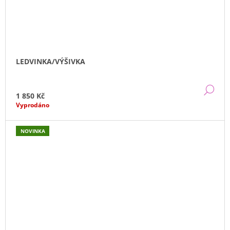
LEDVINKA/VÝŠIVKA
DE
1 850 Kč
Vyprodáno
NOVINKA