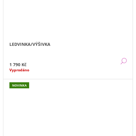
LEDVINKA/VÝŠIVKA
DE
1 790 Kč
Vyprodáno
NOVINKA