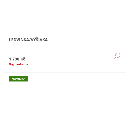
LEDVINKA/VÝŠIVKA
DE
1 790 Kč
Vyprodáno
NOVINKA