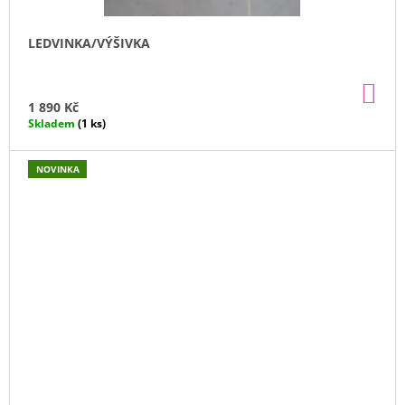
LEDVINKA/VÝŠIVKA
DO
KO
1 890 Kč
Skladem
(1 ks)
NOVINKA