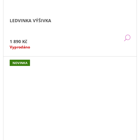
LEDVINKA VÝŠIVKA
DE
1 890 Kč
Vyprodáno
NOVINKA