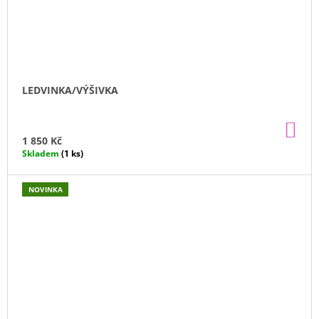
LEDVINKA/VÝŠIVKA
DO
KO
1 850 Kč
Skladem
(1 ks)
NOVINKA