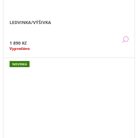
LEDVINKA/VÝŠIVKA
DE
1 890 Kč
Vyprodáno
NOVINKA