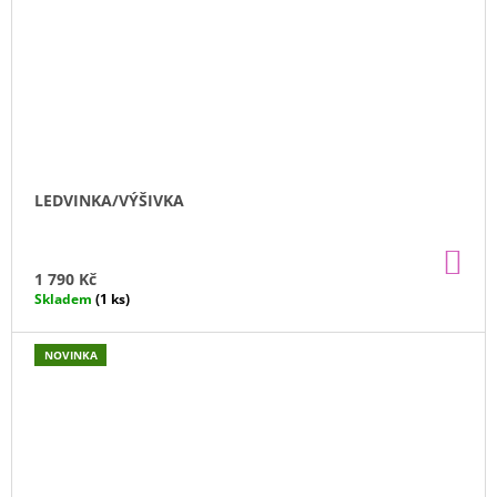
LEDVINKA/VÝŠIVKA
DO
KO
1 790 Kč
Skladem
(1 ks)
NOVINKA