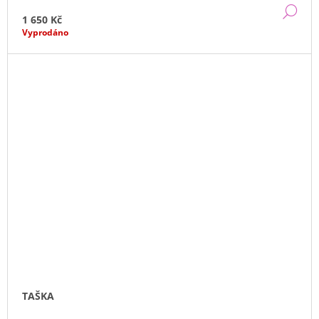
DE
1 650 Kč
Vyprodáno
TAŠKA