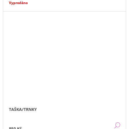
Vyprodáno
TAŠKA/TRNKY
DE
850 Kč