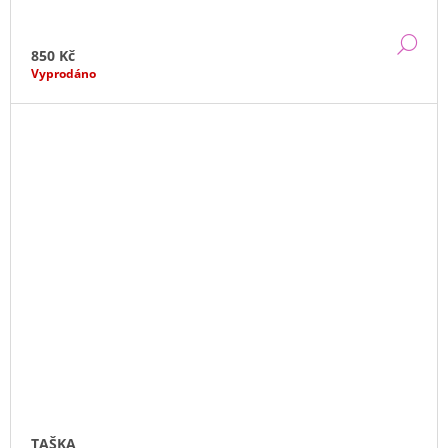
DE
850 Kč
Vyprodáno
TAŠKA