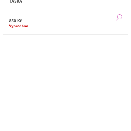
TAŠKA
DE
850 Kč
Vyprodáno