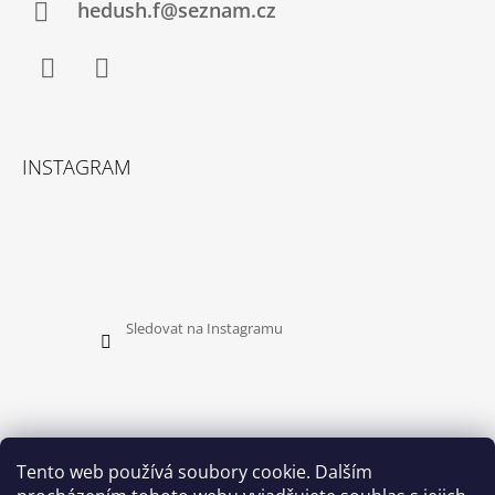
P
Í
hedush.f@seznam.cz
I
S
U
Facebook
Instagram
INSTAGRAM
Sledovat na Instagramu
Tento web používá soubory cookie. Dalším