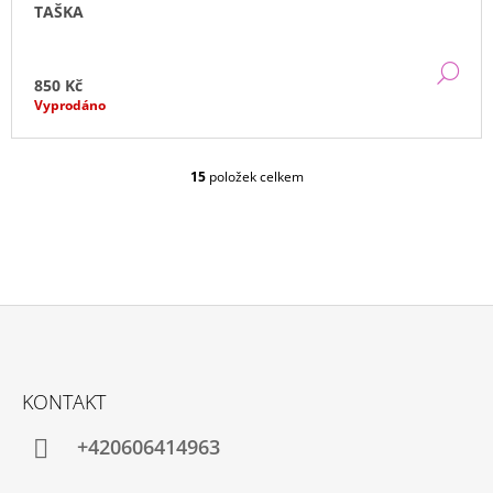
TAŠKA
DE
850 Kč
Vyprodáno
15
položek celkem
O
V
L
Á
D
A
C
Í
P
Z
R
Á
V
KONTAKT
P
K
Y
A
+420606414963
V
T
Ý