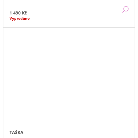
DE
1 490 Kč
Vyprodáno
TAŠKA