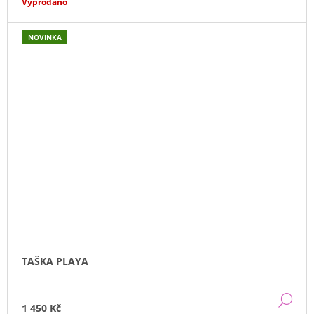
Vyprodáno
NOVINKA
TAŠKA PLAYA
DE
1 450 Kč