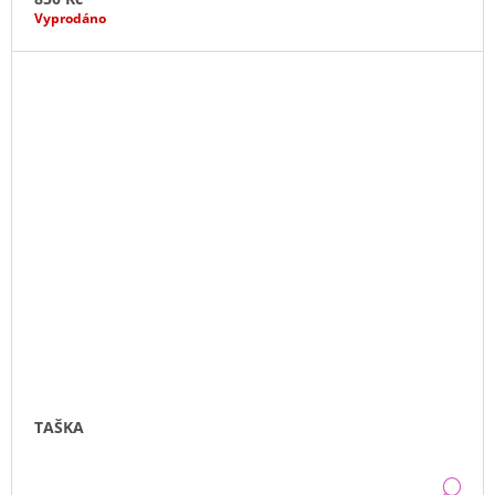
Vyprodáno
TAŠKA
DE