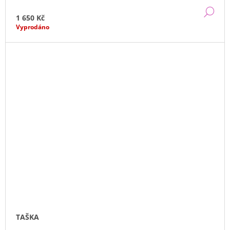
DE
1 650 Kč
Vyprodáno
TAŠKA