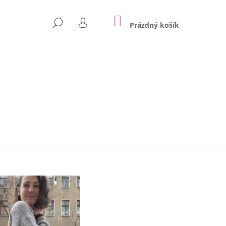
NÁKUPNÍ
HLEDAT
KOŠÍK
Prázdný košík
PŘIHLÁŠENÍ
Následující
T