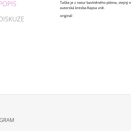
POPIS
Taška je z natur bavlněného plátna, stejný ma
autorská kresba.Kapsa vně.
originál
DISKUZE
AGRAM