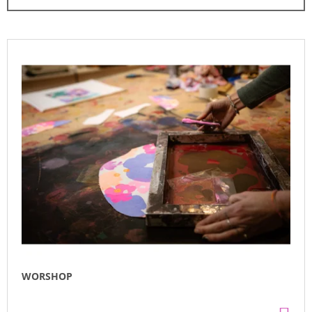
N
A
Í
J
P
V
Í
R
Ý
T
O
P
?
D
I
U
S
K
P
T
R
HLEDAT
Ů
O
D
U
D
K
O
T
P
O
Ů
R
WORSHOP
U
Č
U