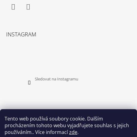
S
U
Facebook
Instagram
INSTAGRAM
Sledovat na Instagramu
Tento web používá soubory cookie. Dalším
procházením tohoto webu vyjadřujete souhlas s jejich
PŘIJÍMÁME ONLINE PLATBY
používáním.. Více informací
zde
.