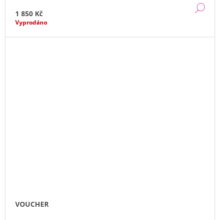
DE
1 850 Kč
Vyprodáno
VOUCHER