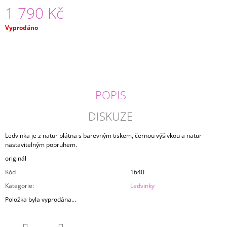
1 790 Kč
J
E
M
Měrná
Vyprodáno
E
cena:
LEDVINKA
LEATHER
2
050
POPIS
Kč
DISKUZE
Ledvinka je z natur plátna s barevným tiskem, černou výšivkou a natur
nastavitelným popruhem.
originál
Kód
1640
Kategorie
:
Ledvinky
Položka byla vyprodána…