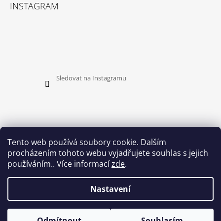
INSTAGRAM
Sledovat na Instagramu
Tento web používá soubory cookie. Dalším
procházením tohoto webu vyjadřujete souhlas s jejich
PŘIJÍMÁME ONLINE PLATBY
používáním.. Více informací
zde
.
Nastavení
Odmítnout
Souhlasím
© 2026 HEDUSH. Všechna práva vyhrazena.
Vytvořil Shoptet