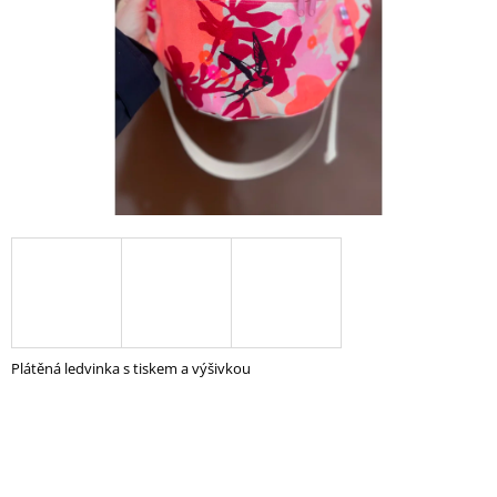
A
J
Í
T
?
HLEDAT
D
O
Plátěná ledvinka s tiskem a výšivkou
P
O
R
U
Č
U