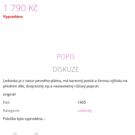
1 790 Kč
J
E
M
Měrná
Vyprodáno
E
cena:
TRIČKO
CLOUD
1
490
POPIS
Kč
DISKUZE
Ledvinka je z natur pevného plátna, má barevný potisk a černou výšivku na
předním díle, dvojcestný zip a nastavitelný růžový popruh.
originál
Kód
1405
Kategorie
:
Ledvinky
Položka byla vyprodána…