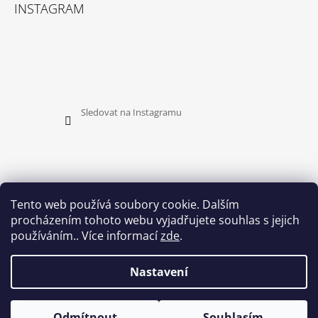
INSTAGRAM
Sledovat na Instagramu
Tento web používá soubory cookie. Dalším
procházením tohoto webu vyjadřujete souhlas s jejich
PŘIJÍMÁME ONLINE PLATBY
používáním.. Více informací
zde
.
Nastavení
Odmítnout
Souhlasím
© 2026 HEDUSH. Všechna práva vyhrazena.
Vytvořil Shoptet