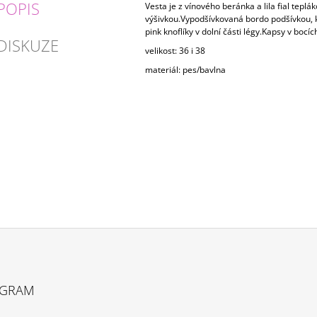
POPIS
Vesta je z vínového beránka a lila fial teplák
výšivkou.Vypodšívkovaná bordo podšívkou, k
pink knoflíky v dolní části légy.Kapsy v bocíc
DISKUZE
velikost: 36 i 38
materiál: pes/bavlna
AGRAM