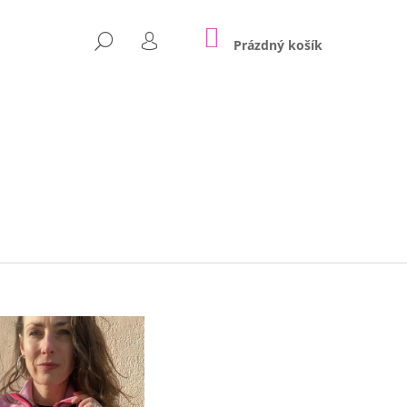
NÁKUPNÍ
HLEDAT
KOŠÍK
Prázdný košík
PŘIHLÁŠENÍ
Následující
HER