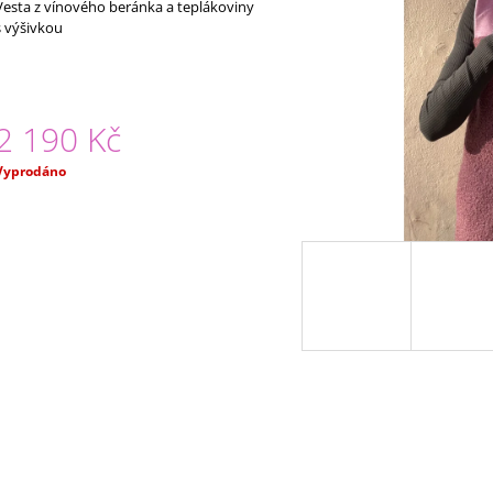
hodnocení
Vesta z vínového beránka a teplákoviny
2 290 Kč
2 050 Kč
produktu
s výšivkou
e
,0
5
vězdiček.
2 190 Kč
Měrná
Vyprodáno
ena: