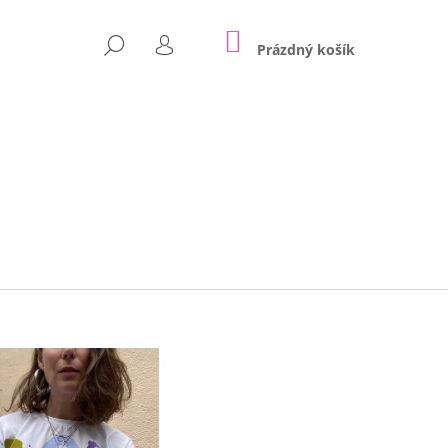
NÁKUPNÍ
HLEDAT
KOŠÍK
Prázdný košík
PŘIHLÁŠENÍ
Následující
T