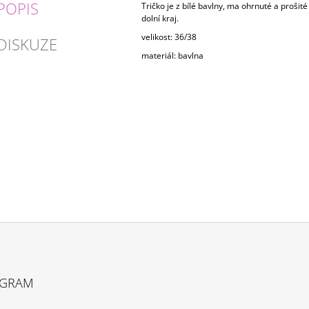
POPIS
Tričko je z bílé bavlny, ma ohrnuté a prošit
dolní kraj.
velikost: 36/38
DISKUZE
materiál: bavlna
AGRAM