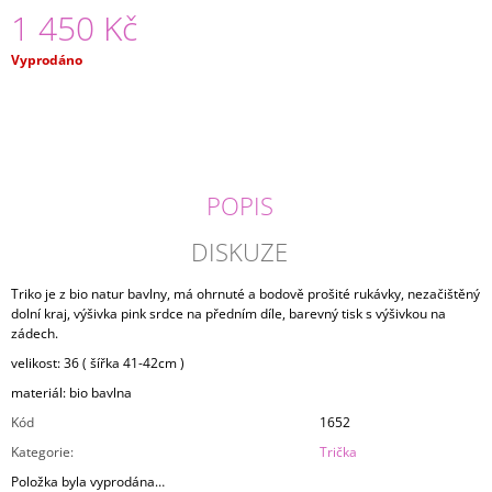
1 450 Kč
J
E
M
Měrná
Vyprodáno
E
cena:
LEDVINKA/VÝŠIVKA
1
890
Kč
POPIS
DISKUZE
Triko je z bio natur bavlny, má ohrnuté a bodově prošité rukávky, nezačištěný
dolní kraj, výšivka pink srdce na předním díle, barevný tisk s výšivkou na
zádech.
velikost: 36 ( šířka 41-42cm )
materiál: bio bavlna
Kód
1652
Kategorie
:
Trička
Položka byla vyprodána…