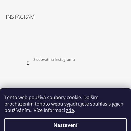
INSTAGRAM
Sledovat na Instagramu
Tento web používá soubory cookie. Dalším
procházením tohoto webu vyjadřujete souhlas s jejich
PŘIJÍMÁME ONLINE PLATBY
používáním.. Více informací
zde
.
Nastavení