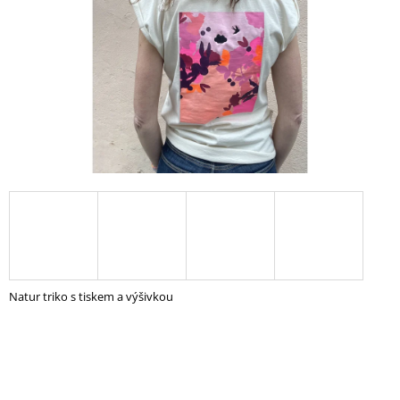
A
J
Í
T
?
HLEDAT
D
O
Natur triko s tiskem a výšivkou
P
O
R
U
Č
U