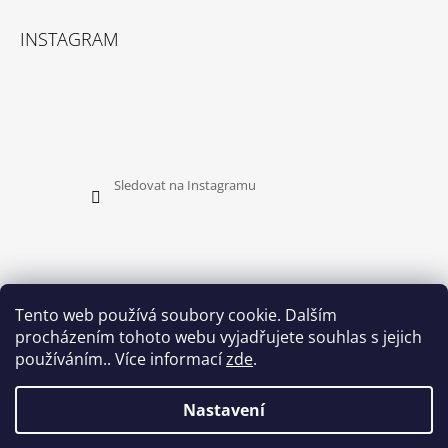
INSTAGRAM
Sledovat na Instagramu
Tento web používá soubory cookie. Dalším
procházením tohoto webu vyjadřujete souhlas s jejich
PŘIJÍMÁME ONLINE PLATBY
používáním.. Více informací
zde
.
Nastavení