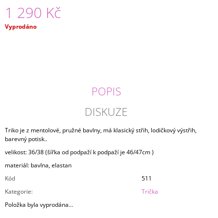
1 290 Kč
J
E
M
Měrná
Vyprodáno
E
cena:
MIKINA
DREAM
2
290
POPIS
Kč
DISKUZE
Triko je z mentolové, pružné bavlny, má klasický střih, lodičkový výstřih,
barevný potisk..
velikost: 36/38 (šířka od podpaží k podpaží je 46/47cm )
materiál: bavlna, elastan
Kód
511
Kategorie
:
Trička
Položka byla vyprodána…