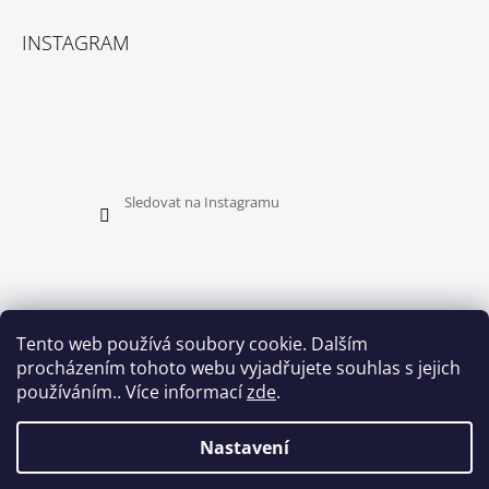
INSTAGRAM
Sledovat na Instagramu
Tento web používá soubory cookie. Dalším
procházením tohoto webu vyjadřujete souhlas s jejich
PŘIJÍMÁME ONLINE PLATBY
používáním.. Více informací
zde
.
Nastavení