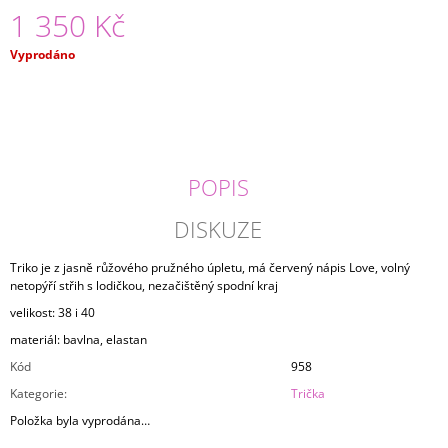
1 350 Kč
J
E
M
Měrná
Vyprodáno
E
cena:
TRIKO
ABSTRAKT
1
490
POPIS
Kč
DISKUZE
Triko je z jasně růžového pružného úpletu, má červený nápis Love, volný
netopýří střih s lodičkou, nezačištěný spodní kraj
velikost: 38 i 40
materiál: bavlna, elastan
Kód
958
Kategorie
:
Trička
Položka byla vyprodána…