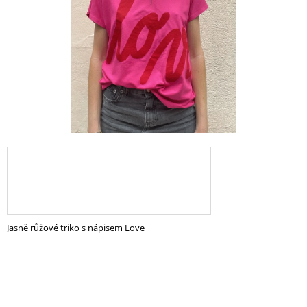
A
J
Í
T
?
HLEDAT
D
O
Jasně růžové triko s nápisem Love
P
O
R
U
Č
U