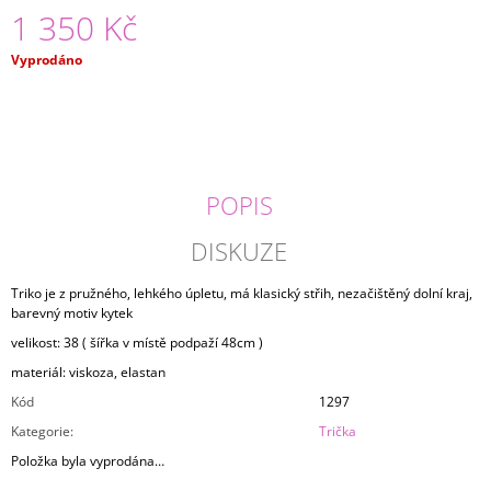
1 350 Kč
J
E
M
Měrná
Vyprodáno
E
cena:
MIKINA
PLAYFUL
2
490
POPIS
Kč
DISKUZE
Triko je z pružného, lehkého úpletu, má klasický střih, nezačištěný dolní kraj,
barevný motiv kytek
velikost: 38 ( šířka v místě podpaží 48cm )
materiál: viskoza, elastan
Kód
1297
Kategorie
:
Trička
Položka byla vyprodána…