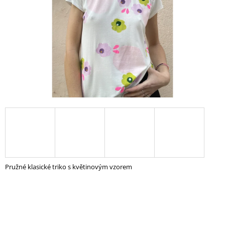
A
J
Í
T
?
HLEDAT
D
O
Pružné klasické triko s květinovým vzorem
P
O
R
U
Č
U