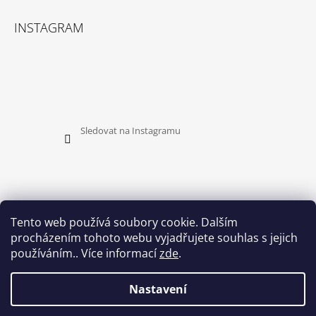
INSTAGRAM
Sledovat na Instagramu
Tento web používá soubory cookie. Dalším
procházením tohoto webu vyjadřujete souhlas s jejich
PŘIJÍMÁME ONLINE PLATBY
používáním.. Více informací
zde
.
Nastavení