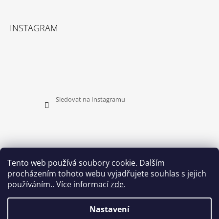
INSTAGRAM
Sledovat na Instagramu
Tento web používá soubory cookie. Dalším
procházením tohoto webu vyjadřujete souhlas s jejich
PŘIJÍMÁME ONLINE PLATBY
používáním.. Více informací
zde
.
Nastavení