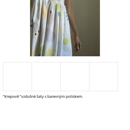
A
J
Í
T
?
HLEDAT
D
O
“Krepově “vzdušné šaty s barevným potiskem.
P
O
R
U
Č
U