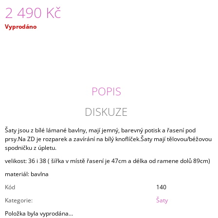
2 490 Kč
J
E
M
Měrná
Vyprodáno
E
cena:
TRIKO
LET
IT
CLOUD
POPIS
1
490
DISKUZE
Kč
Šaty jsou z bílé lámané bavlny, mají jemný, barevný potisk a řasení pod
prsy.Na ZD je rozparek a zavírání na bílý knoflíček.Šaty mají tělovou/béžovou
spodničku z úpletu.
velikost: 36 i 38 ( šířka v místě řasení je 47cm a délka od ramene dolů 89cm)
materiál: bavlna
Kód
140
Kategorie
:
Šaty
Položka byla vyprodána…