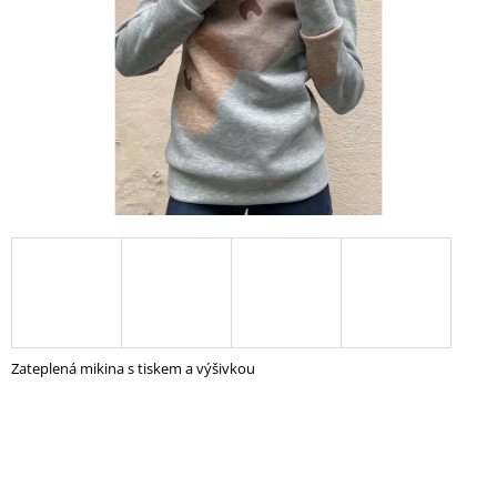
A
J
Í
T
?
HLEDAT
D
O
Zateplená mikina s tiskem a výšivkou
P
O
R
U
Č
U