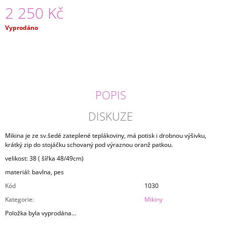
2 250 Kč
J
E
M
Měrná
Vyprodáno
E
cena:
LEDVINKA/VÝŠIVKA
1
890
Kč
POPIS
DISKUZE
Mikina je ze sv.šedé zateplené teplákoviny, má potisk i drobnou výšivku,
krátký zip do stojáčku schovaný pod výraznou oranž patkou.
velikost: 38 ( šířka 48/49cm)
materiál: bavlna, pes
Kód
1030
Kategorie
:
Mikiny
Položka byla vyprodána…