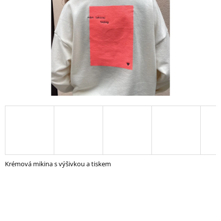
A
J
Í
T
?
HLEDAT
D
O
Krémová mikina s výšivkou a tiskem
P
O
R
U
Č
U