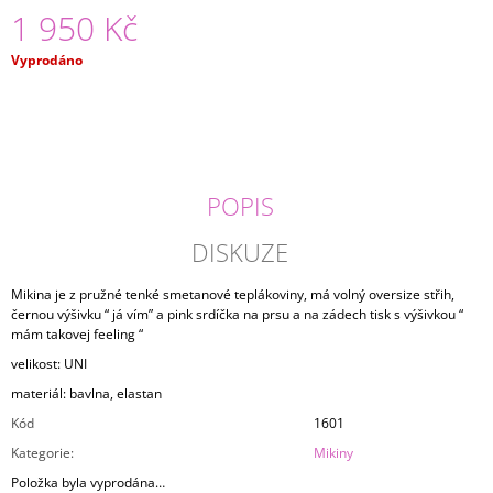
1 950 Kč
J
E
M
Měrná
Vyprodáno
E
cena:
LEDVINKA
LEATHER
2
050
POPIS
Kč
DISKUZE
Mikina je z pružné tenké smetanové teplákoviny, má volný oversize střih,
černou výšivku “ já vím” a pink srdíčka na prsu a na zádech tisk s výšivkou “
mám takovej feeling “
velikost: UNI
materiál: bavlna, elastan
Kód
1601
Kategorie
:
Mikiny
Položka byla vyprodána…