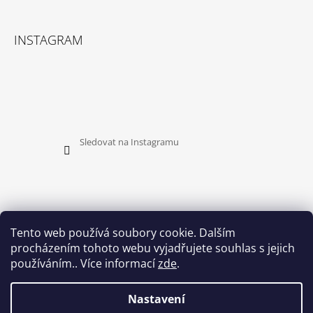
INSTAGRAM
Sledovat na Instagramu
Tento web používá soubory cookie. Dalším
procházením tohoto webu vyjadřujete souhlas s jejich
PŘIJÍMÁME ONLINE PLATBY
používáním.. Více informací
zde
.
Nastavení