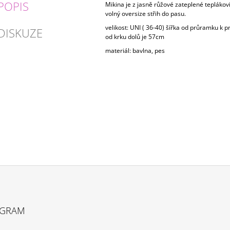
POPIS
Mikina je z jasně růžové zateplené teplákov
volný oversize střih do pasu.
velikost: UNI ( 36-40) šířka od průramku k 
DISKUZE
od krku dolů je 57cm
materiál: bavlna, pes
AGRAM