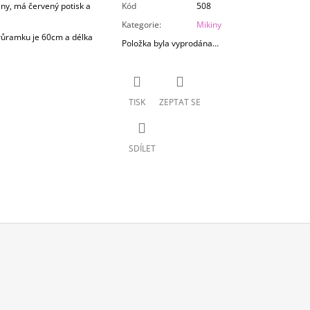
iny, má červený potisk a
Kód
508
Kategorie
:
Mikiny
průramku je 60cm a délka
Položka byla vyprodána…
TISK
ZEPTAT SE
SDÍLET