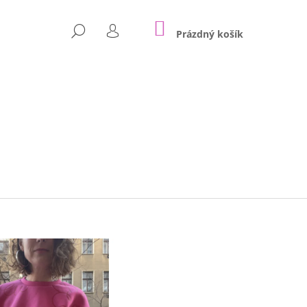
NÁKUPNÍ
HLEDAT
KOŠÍK
Prázdný košík
PŘIHLÁŠENÍ
Následující
HER