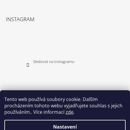
Facebook
Instagram
INSTAGRAM
Sledovat na Instagramu
Tento web používá soubory cookie. Dalším
procházením tohoto webu vyjadřujete souhlas s jejich
PŘIJÍMÁME ONLINE PLATBY
používáním.. Více informací
zde
.
Nastavení