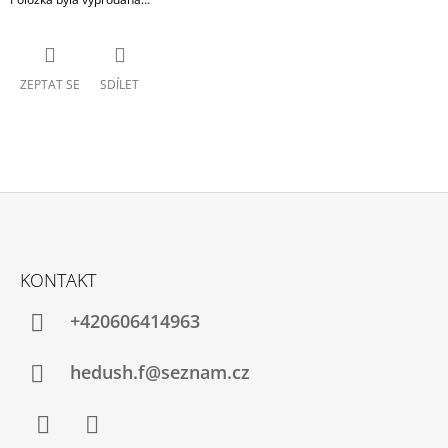
ZEPTAT SE
SDÍLET
Z
Á
KONTAKT
P
A
+420606414963
T
Í
hedush.f@seznam.cz