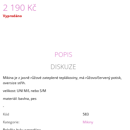
2 190 Kč
J
E
M
Měrná
Vyprodáno
E
cena:
TRIČKO
CLOUD
1
490
POPIS
Kč
DISKUZE
Mikina je z jasně růžové zateplené teplákoviny, má růžovo/červený potisk,
oversize střih.
velikost: UNI M/L nebo S/M
materiál: bavlna, pes
-
Kód
583
Kategorie
:
Mikiny
Položka byla vyprodána…