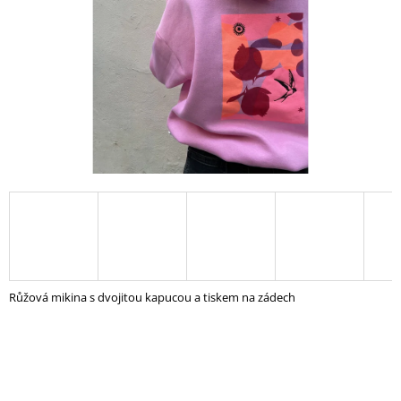
A
J
Í
T
?
HLEDAT
D
O
Růžová mikina s dvojitou kapucou a tiskem na zádech
P
O
R
U
Č
U