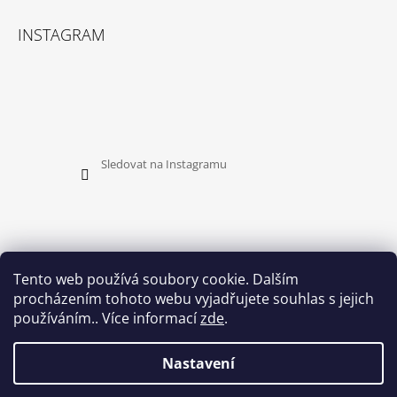
INSTAGRAM
Sledovat na Instagramu
Tento web používá soubory cookie. Dalším
procházením tohoto webu vyjadřujete souhlas s jejich
PŘIJÍMÁME ONLINE PLATBY
používáním.. Více informací
zde
.
Nastavení