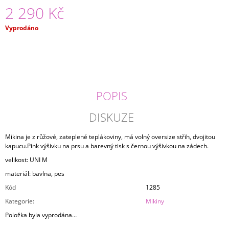
2 290 Kč
J
E
M
Měrná
Vyprodáno
E
cena:
TRIKO
LET
IT
CLOUD
POPIS
1
490
DISKUZE
Kč
Mikina je z růžové, zateplené teplákoviny, má volný oversize střih, dvojitou
kapucu.Pink výšivku na prsu a barevný tisk s černou výšivkou na zádech.
velikost: UNI M
materiál: bavlna, pes
Kód
1285
Kategorie
:
Mikiny
Položka byla vyprodána…