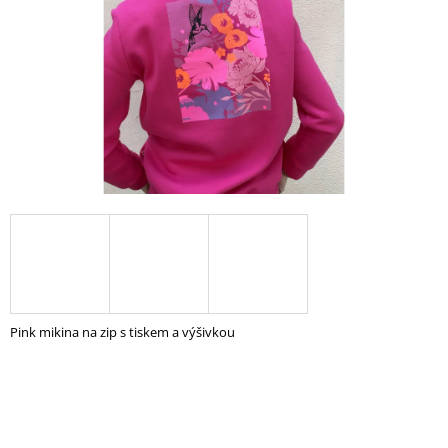
A
J
Í
T
?
HLEDAT
D
O
Pink mikina na zip s tiskem a výšivkou
P
O
R
U
Č
U