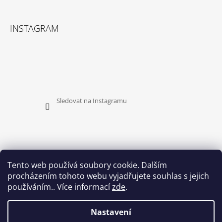
INSTAGRAM
Sledovat na Instagramu
Tento web používá soubory cookie. Dalším
procházením tohoto webu vyjadřujete souhlas s jejich
PŘIJÍMÁME ONLINE PLATBY
používáním.. Více informací
zde
.
Nastavení