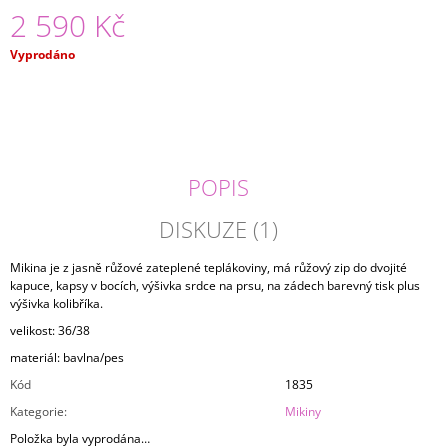
2 590 Kč
J
E
M
Měrná
Vyprodáno
E
cena:
TRIČKO
LET
IT
CLOUD
POPIS
1
490
DISKUZE (1)
Kč
Mikina je z jasně růžové zateplené teplákoviny, má růžový zip do dvojité
kapuce, kapsy v bocích, výšivka srdce na prsu, na zádech barevný tisk plus
výšivka kolibříka.
velikost: 36/38
materiál: bavlna/pes
Kód
1835
Kategorie
:
Mikiny
Položka byla vyprodána…