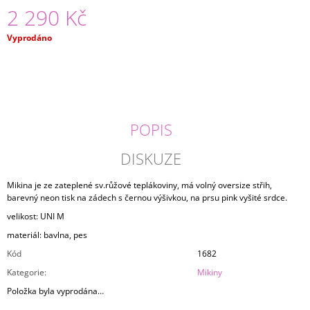
2 290 Kč
J
E
M
Měrná
Vyprodáno
E
cena:
TRIKO
LET
IT
CLOUD
POPIS
1
490
DISKUZE
Kč
Mikina je ze zateplené sv.růžové teplákoviny, má volný oversize střih,
barevný neon tisk na zádech s černou výšivkou, na prsu pink vyšité srdce.
velikost: UNI M
materiál: bavlna, pes
Kód
1682
Kategorie
:
Mikiny
Položka byla vyprodána…