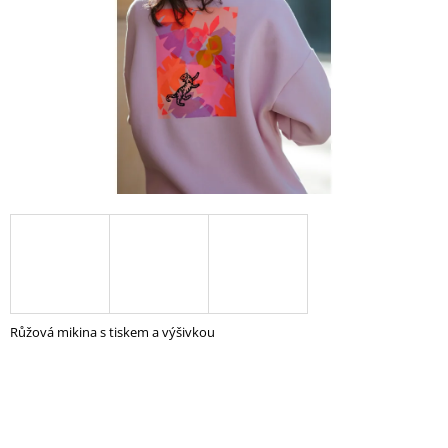
A
J
Í
T
?
HLEDAT
D
O
Růžová mikina s tiskem a výšivkou
P
O
R
U
Č
U