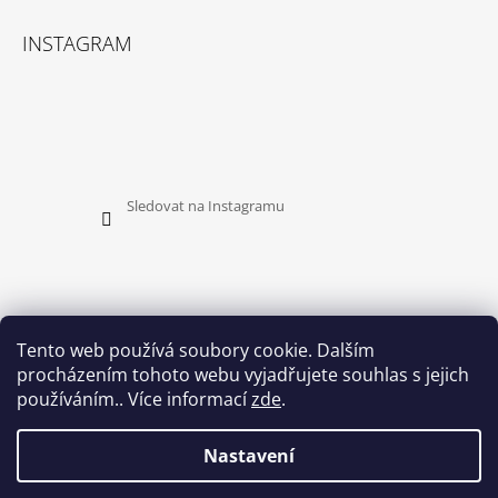
INSTAGRAM
Sledovat na Instagramu
Tento web používá soubory cookie. Dalším
procházením tohoto webu vyjadřujete souhlas s jejich
PŘIJÍMÁME ONLINE PLATBY
používáním.. Více informací
zde
.
Nastavení