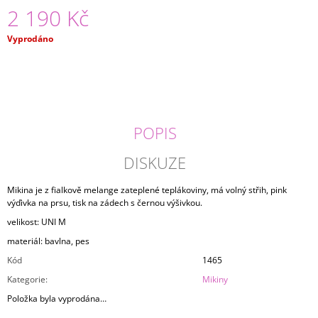
2 190 Kč
J
E
M
Měrná
Vyprodáno
E
cena:
MIKINA
PLAYFUL
2
490
POPIS
Kč
DISKUZE
Mikina je z fialkově melange zateplené teplákoviny, má volný střih, pink
výďivka na prsu, tisk na zádech s černou výšivkou.
velikost: UNI M
materiál: bavlna, pes
Kód
1465
Kategorie
:
Mikiny
Položka byla vyprodána…