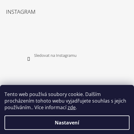
INSTAGRAM
Sledovat na Instagramu
Tento web používá soubory cookie. Dalším
procházením tohoto webu vyjadřujete souhlas s jejich
PŘIJÍMÁME ONLINE PLATBY
používáním.. Více informací
zde
.
Nastavení