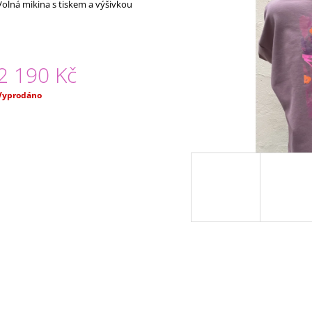
hodnocení
Volná mikina s tiskem a výšivkou
2 290 Kč
2 050 Kč
produktu
e
,0
5
2 190 Kč
vězdiček.
Měrná
Vyprodáno
ena: