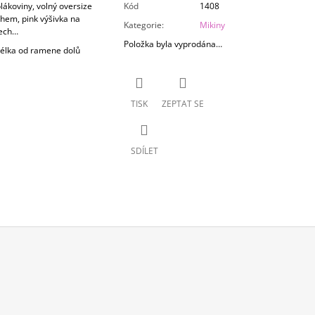
plákoviny, volný oversize
Kód
1408
ihem, pink výšivka na
Kategorie
:
Mikiny
dech…
Položka byla vyprodána…
 délka od ramene dolů
TISK
ZEPTAT SE
SDÍLET