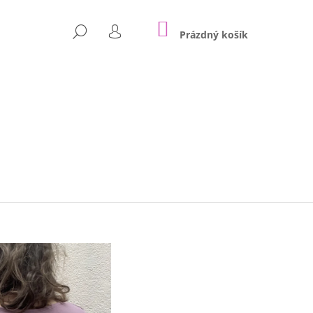
NÁKUPNÍ
HLEDAT
KOŠÍK
Prázdný košík
PŘIHLÁŠENÍ
Následující
HER