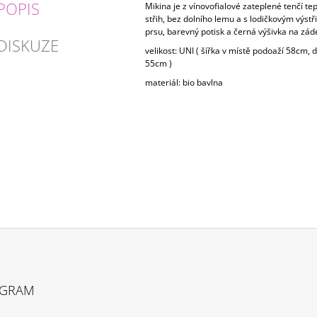
POPIS
Mikina je z vínovofialové zateplené tenčí te
střih, bez dolního lemu a s lodičkovým výstř
prsu, barevný potisk a černá výšivka na zá
DISKUZE
velikost: UNI ( šířka v místě podoaží 58cm,
55cm )
materiál: bio bavlna
AGRAM