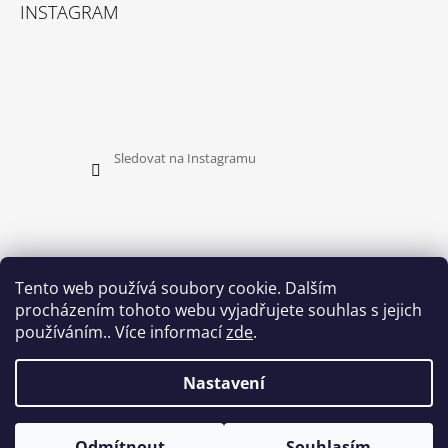
INSTAGRAM
Sledovat na Instagramu
Tento web používá soubory cookie. Dalším
procházením tohoto webu vyjadřujete souhlas s jejich
PŘIJÍMÁME ONLINE PLATBY
používáním.. Více informací
zde
.
Nastavení
Odmítnout
Souhlasím
© 2026 HEDUSH. Všechna práva vyhrazena.
Vytvořil Shoptet