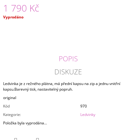
1 790 Kč
J
E
M
Měrná
Vyprodáno
E
cena:
MIKINA
ABSTRAKT
2
290
POPIS
Kč
DISKUZE
Ledvinka je z režného plátna, má přední kapsu na zip a jednu vnitřní
kapsu.Barevný tisk, nastavitelný popruh.
original
Kód
970
Kategorie
:
Ledvinky
Položka byla vyprodána…