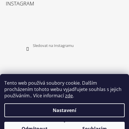
INSTAGRAM
Sledovat na Instagramu
Tento web používá soubory cookie. Dalším
procházením tohoto webu vyjadřujete souhlas s jejich
PŘIJÍMÁME ONLINE PLATBY
používáním.. Více informací
zde
.
Nastavení
Odmítnout
Souhlasím
© 2026 HEDUSH. Všechna práva vyhrazena.
Vytvořil Shoptet