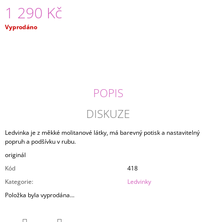
1 290 Kč
J
E
M
Měrná
Vyprodáno
E
cena:
LEDVINKA
LEATHER
2
050
POPIS
Kč
DISKUZE
Ledvinka je z měkké molitanové látky, má barevný potisk a nastavitelný
popruh a podšívku v rubu.
originál
Kód
418
Kategorie
:
Ledvinky
Položka byla vyprodána…