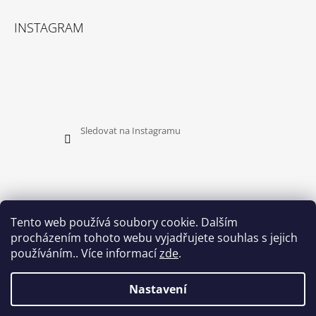
INSTAGRAM
Sledovat na Instagramu
Tento web používá soubory cookie. Dalším
procházením tohoto webu vyjadřujete souhlas s jejich
PŘIJÍMÁME ONLINE PLATBY
používáním.. Více informací
zde
.
Nastavení