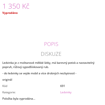
1 350 Kč
J
E
M
Měrná
Vyprodáno
E
cena:
TRIKO
LET
IT
CLOUD
POPIS
1
490
DISKUZE
Kč
Ledvinka je z molitanové měkké látky, má barevný potisk a nastavitelný
popruh, růžový vypodšívkovaný rub.
- do ledvinky se vejde mobil a více drobných nezbytností -
originál
Kód
691
Kategorie
:
Ledvinky
Položka byla vyprodána…