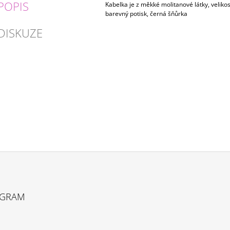
POPIS
Kabelka je z měkké molitanové látky, velikos
barevný potisk, černá šňůrka
DISKUZE
AGRAM