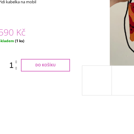
hodnocení
Pidi kabelka na mobil
1 490 Kč
1 490 Kč
produktu
e
,0
5
590 Kč
vězdiček.
Měrná
Skladem
(1 ks)
ena:
DO KOŠÍKU