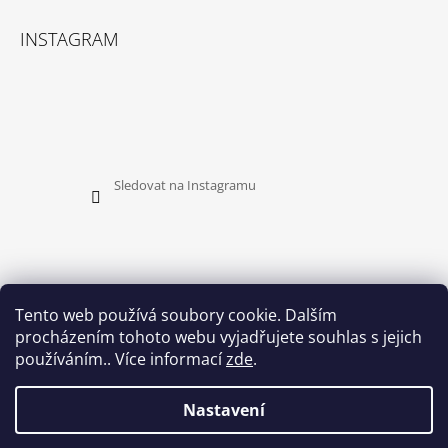
INSTAGRAM
Sledovat na Instagramu
Tento web používá soubory cookie. Dalším
procházením tohoto webu vyjadřujete souhlas s jejich
PŘIJÍMÁME ONLINE PLATBY
používáním.. Více informací
zde
.
Nastavení