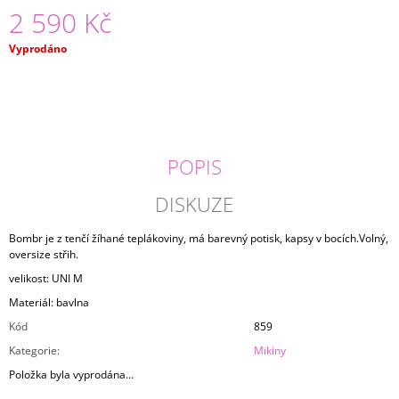
2 590 Kč
J
E
M
Měrná
Vyprodáno
E
cena:
MIKINA
ABSTRAKT
2
290
POPIS
Kč
DISKUZE
Bombr je z tenčí žíhané teplákoviny, má barevný potisk, kapsy v bocích.Volný,
oversize střih.
velikost: UNI M
Materiál: bavlna
Kód
859
Kategorie
:
Mikiny
Položka byla vyprodána…